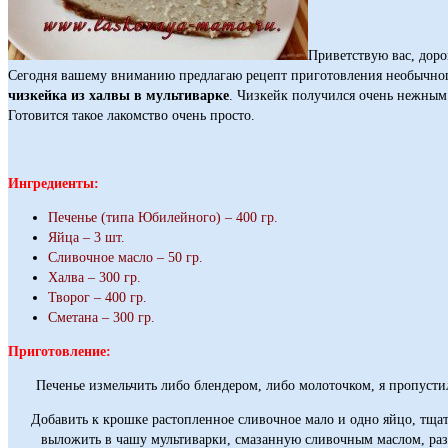
Приветствую вас, доро
Сегодня вашему вниманию предлагаю рецепт приготовления необычног
чизкейка из халвы в мультиварке
. Чизкейк получился очень нежным
Готовится такое лакомство очень просто.
Ингредиенты:
Печенье (типа Юбилейного) – 400 гр.
Яйца – 3 шт.
Сливочное масло – 50 гр.
Халва – 300 гр.
Творог – 400 гр.
Сметана – 300 гр.
Приготовление:
Печенье измельчить либо блендером, либо молоточком, я пропустил
Добавить к крошке растопленное сливочное мало и одно яйцо, тща
выложить в чашу мультиварки, смазанную сливочным маслом, раз