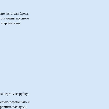
гие читатели блога.
о и очень вкусного
 и ароматным.
а через мясорубку.
тельно перемешать и
ровнять пальцами,