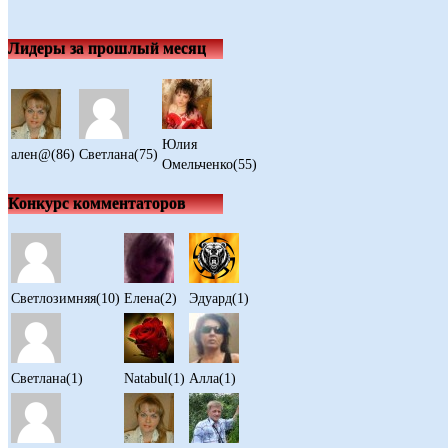
Лидеры за прошлый месяц
Юлия
ален@(86)
Светлана(75)
Омельченко(55)
Конкурс комментаторов
Светлозимняя(10)
Елена(2)
Эдуард(1)
Светлана(1)
Natabul(1)
Алла(1)