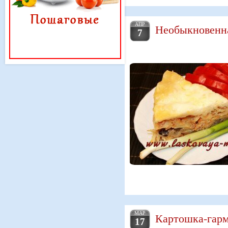
АПР
Необыкновенна
7
МАР
Картошка-гарм
17