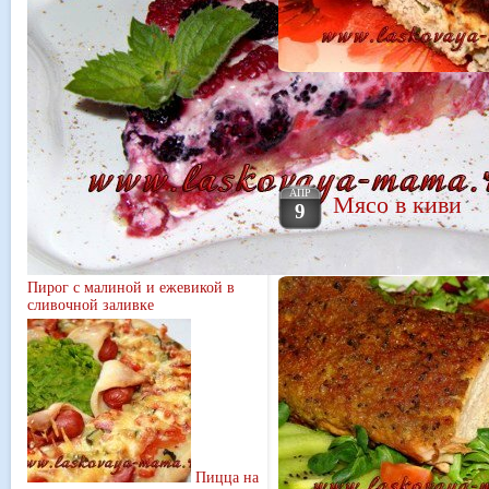
АПР
Мясо в киви
9
Пирог с малиной и ежевикой в
сливочной заливке
Пицца на