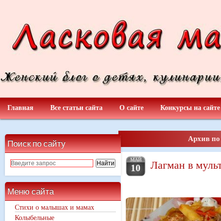
Главная
Все статьи сайта
О сайте
Конкурсы на сайте
Архив по
Поиск по сайту
МАЙ
Лагман в муль
10
Меню сайта
Стихи о малышах и мамах
Колыбельные