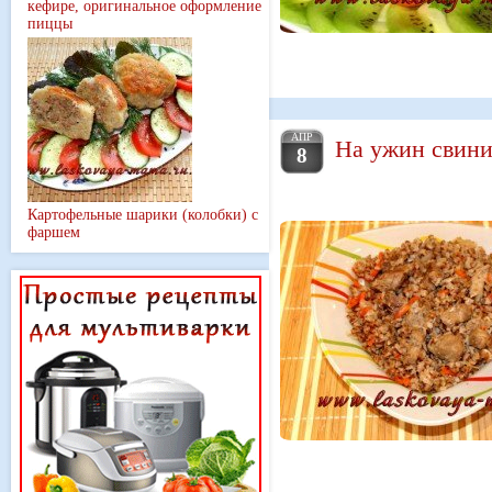
кефире, оригинальное оформление
пиццы
АПР
На ужин свини
8
Картофельные шарики (колобки) с
фаршем