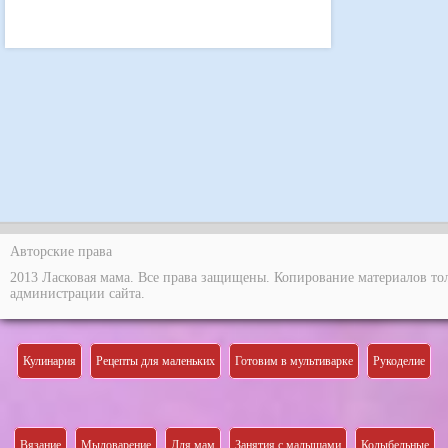
Авторские права
2013 Ласковая мама. Все права защищены. Копирование материалов то
администрации сайта.
Кулинария
Рецепты для маленьких
Готовим в мультиварке
Рукоделие
Вязание
Мыловарение
Для мам
Занятия с малышами
Колыбельные