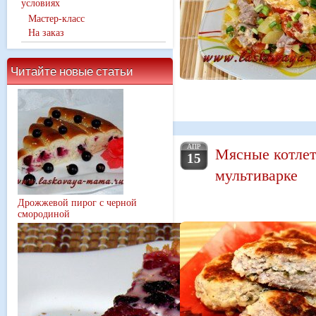
условиях
Мастер-класс
На заказ
Читайте новые статьи
АПР
Мясные котлет
15
мультиварке
Дрожжевой пирог с черной
смородиной