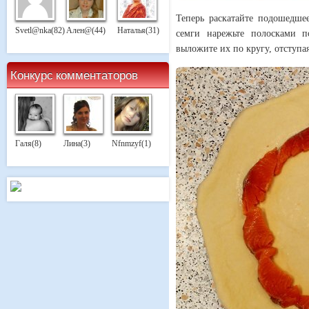
Теперь раскатайте подошедше
Svetl@nka(82)
Ален@(44)
Наталья(31)
семги нарежьте полосками 
выложите их по кругу, отступая 
Конкурс комментаторов
Галя(8)
Лина(3)
Nfnmzyf(1)