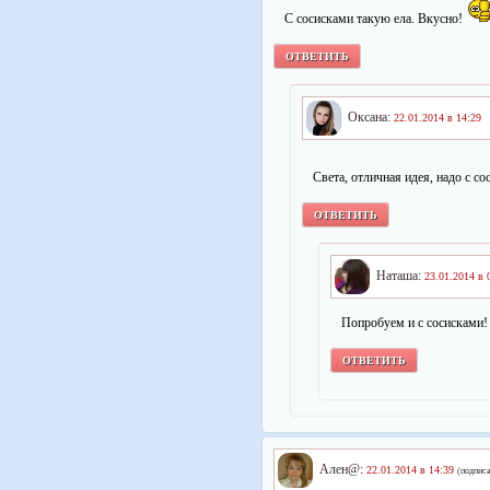
С сосисками такую ела. Вкусно!
ОТВЕТИТЬ
Оксана:
22.01.2014 в 14:29
Света, отличная идея, надо с с
ОТВЕТИТЬ
Наташа:
23.01.2014 в 
Попробуем и с сосисками!
ОТВЕТИТЬ
Ален@:
22.01.2014 в 14:39
(подписа