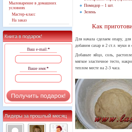
Мыловарение в домашних
Помидор – 1 шт.
условиях
Зелень
Мастер-класс
На заказ
Как приготови
Книга в подарок!
Для начала сделаем опару, для
добавим сахар и 2 ст.л. муки и
Ваш e-mail:
*
Добавьте яйцо, соль, растоп
мягкое эластичное тесто, накр
теплом месте на 2-3 часа.
Ваше имя:
*
Лидеры за прошлый месяц