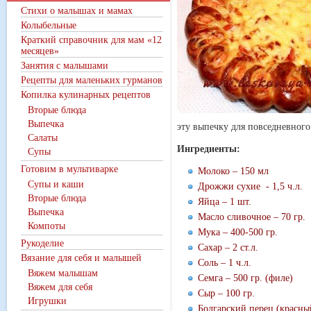
Стихи о малышах и мамах
Колыбельные
Краткий справочник для мам «12
месяцев»
Занятия с малышами
Рецепты для маленьких гурманов
Копилка кулинарных рецептов
Вторые блюда
Выпечка
эту выпечку для повседневного
Салаты
Ингредиенты:
Супы
Готовим в мультиварке
Молоко – 150 мл
Супы и каши
Дрожжи сухие - 1,5 ч.л.
Вторые блюда
Яйца – 1 шт.
Выпечка
Масло сливочное – 70 гр.
Компоты
Мука – 400-500 гр.
Рукоделие
Сахар – 2 ст.л.
Вязание для себя и малышей
Соль – 1 ч.л.
Вяжем малышам
Семга – 500 гр. (филе)
Вяжем для себя
Сыр – 100 гр.
Игрушки
Болгарский перец (красный