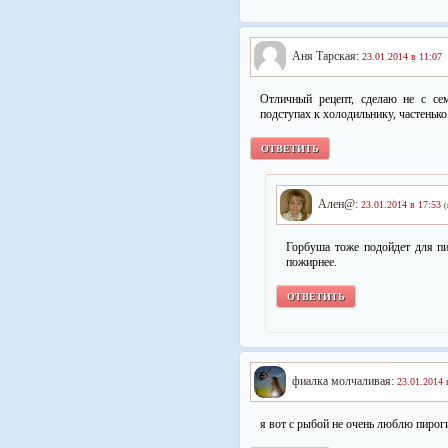
Аня Тарская:
23.01.2014 в 11:07
Отличный рецепт, сделаю не с се
подступах к холодильнику, частеньк
ОТВЕТИТЬ
Ален@:
23.01.2014 в 17:53
(
Горбуша тоже подойдет для пи
пожирнее.
ОТВЕТИТЬ
фиалка молчаливая:
23.01.2014 
я вот с рыбой не очень люблю пирог