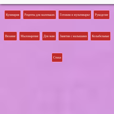
Кулинария
Рецепты для маленьких
Готовим в мультиварке
Рукоделие
Вязание
Мыловарение
Для мам
Занятия с малышами
Колыбельные
Стихи