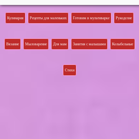
Кулинария
Рецепты для маленьких
Готовим в мультиварке
Рукоделие
Вязание
Мыловарение
Для мам
Занятия с малышами
Колыбельные
Стихи