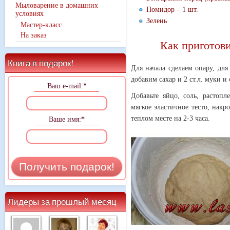
Мыловарение в домашних
Помидор – 1 шт.
условиях
Зелень
Мастер-класс
На заказ
Как приготови
Книга в подарок!
Для начала сделаем опару, для
добавим сахар и 2 ст.л. муки и
Ваш e-mail:
*
Добавьте яйцо, соль, растоп
мягкое эластичное тесто, накр
теплом месте на 2-3 часа.
Ваше имя:
*
Лидеры за прошлый месяц