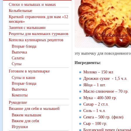
Стихи о малышах и мамах
Колыбельные
Краткий справочник для мам «12
месяцев»
Занятия с малышами
Рецепты для маленьких гурманов
Копилка кулинарных рецептов
Вторые блюда
Выпечка
эту выпечку для повседневного
Салаты
Ингредиенты:
Супы
Готовим в мультиварке
Молоко – 150 мл
Супы и каши
Дрожжи сухие - 1,5 ч.л.
Вторые блюда
Яйца – 1 шт.
Выпечка
Масло сливочное – 70 гр.
Компоты
Мука – 400-500 гр.
Рукоделие
Сахар – 2 ст.л.
Вязание для себя и малышей
Соль – 1 ч.л.
Вяжем малышам
Семга – 500 гр. (филе)
Вяжем для себя
Сыр – 100 гр.
Игрушки
Болгарский перец (красный