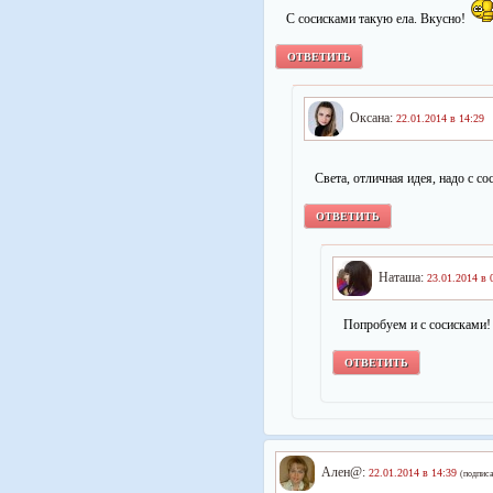
С сосисками такую ела. Вкусно!
ОТВЕТИТЬ
Оксана:
22.01.2014 в 14:29
Света, отличная идея, надо с с
ОТВЕТИТЬ
Наташа:
23.01.2014 в 
Попробуем и с сосисками!
ОТВЕТИТЬ
Ален@:
22.01.2014 в 14:39
(подписа