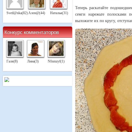
Теперь раскатайте подошедше
Svetl@nka(82)
Ален@(44)
Наталья(31)
семги нарежьте полосками 
выложите их по кругу, отступая 
Конкурс комментаторов
Галя(8)
Лина(3)
Nfnmzyf(1)