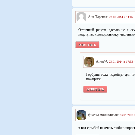
Аня Тарская:
23.01.2014 в 11:07
Отличный рецепт, сделаю не с се
подступах к холодильнику, частеньк
ОТВЕТИТЬ
Ален@:
23.01.2014 в 17:53
(
Горбуша тоже подойдет для пи
пожирнее.
ОТВЕТИТЬ
фиалка молчаливая:
23.01.2014 
я вот с рыбой не очень люблю пирог