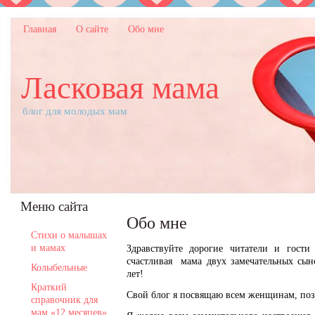
Главная
О сайте
Обо мне
Ласковая мама
блог для молодых мам
Меню сайта
Обо мне
Стихи о малышах
и мамах
Здравствуйте дорогие читатели и гост
счастливая мама двух замечательных сыно
Колыбельные
лет!
Краткий
Свой блог я посвящаю всем женщинам, поз
справочник для
мам «12 месяцев»