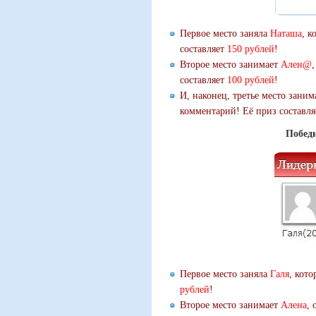
Первое место заняла
Наташа
, к
составляет
150 рублей
!
Второе место занимает
Ален@
составляет
100 рублей
!
И, наконец, третье место зани
комментарий! Её приз составл
Победи
Первое место заняла
Галя
, кот
рублей
!
Второе место занимает
Алена
, 