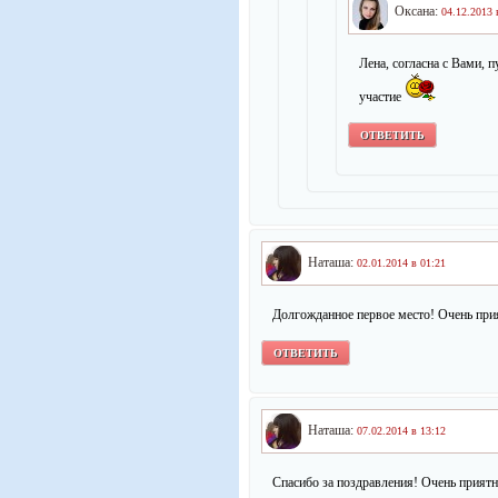
Оксана:
04.12.2013 
Лена, согласна с Вами, 
участие
ОТВЕТИТЬ
Наташа:
02.01.2014 в 01:21
Долгожданное первое место! Очень при
ОТВЕТИТЬ
Наташа:
07.02.2014 в 13:12
Спасибо за поздравления! Очень прият