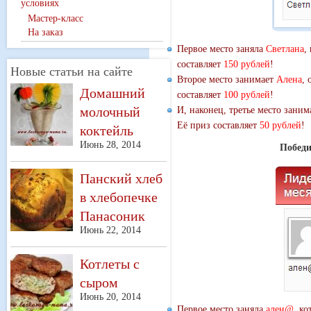
условиях
Мастер-класс
На заказ
Первое место заняла
Светлана
,
составляет
150 рублей
!
Новые статьи на сайте
Второе место занимает
Алена
, 
Домашний
составляет
100 рублей
!
молочный
И, наконец, третье место зани
Её приз составляет
50 рублей
!
коктейль
Июнь 28, 2014
Победи
Панский хлеб
в хлебопечке
Панасоник
Июнь 22, 2014
Котлеты с
сыром
Июнь 20, 2014
Первое место заняла
ален@
, к