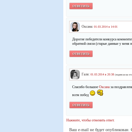
ОТВЕТИТЬ
Оксана:
01.03.2014 в 14:01
Дорогие победители конкурса коммента
обратной связи (старые данные у меня 
ОТВЕТИТЬ
Галя:
01.03.2014 в 20:38
(подписан на от
Спасибо большое
Оксана
за поздравлен
всем побед
ОТВЕТИТЬ
Нажмите, чтобы отменить ответ.
Ваш e-mail не будет опубликован.