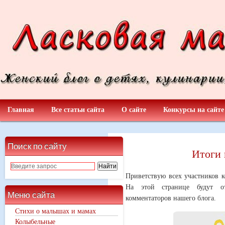
Главная
Все статьи сайта
О сайте
Конкурсы на сайте
Поиск по сайту
Итоги 
Приветствую всех участников к
На этой странице будут ото
Меню сайта
комментаторов нашего блога.
Стихи о малышах и мамах
Колыбельные