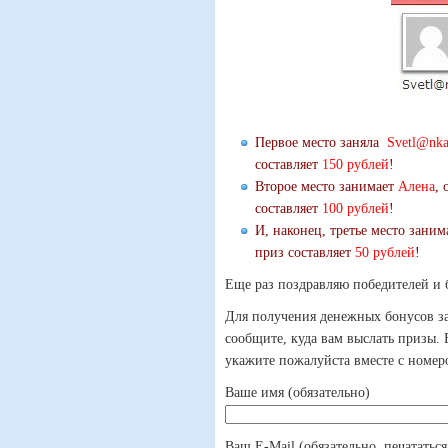
Первое место заняла
Svetl@nk
составляет
150 рублей
!
Второе место занимает
Алена
, 
составляет
100 рублей
!
И, наконец, третье место зани
приз составляет
50 рублей
!
Еще раз поздравляю победителей и б
Для получения денежных бонусов за
сообщите, куда вам выслать призы.
укажите пожалуйста вместе с номеро
Ваше имя (обязательно)
Ваш E-Mail (обязательно, печататься