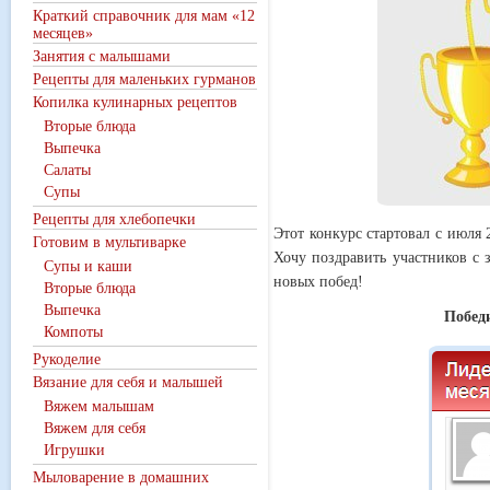
Краткий справочник для мам «12
месяцев»
Занятия с малышами
Рецепты для маленьких гурманов
Копилка кулинарных рецептов
Вторые блюда
Выпечка
Салаты
Супы
Рецепты для хлебопечки
Этот конкурс стартовал с июля 
Готовим в мультиварке
Хочу поздравить участников с 
Супы и каши
новых побед!
Вторые блюда
Выпечка
Победи
Компоты
Рукоделие
Вязание для себя и малышей
Вяжем малышам
Вяжем для себя
Игрушки
Мыловарение в домашних