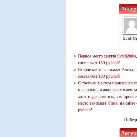
Первое место заняла
Svetl@nka
составляет
150 рублей
!
Второе место занимает
Алена
, 
составляет
100 рублей
!
С третьим местом произошел с
правильно, а аватарка с именем
хотя, надо заметить, это произ
место занимает
Лина
, на сайте
рублей
!
Победи