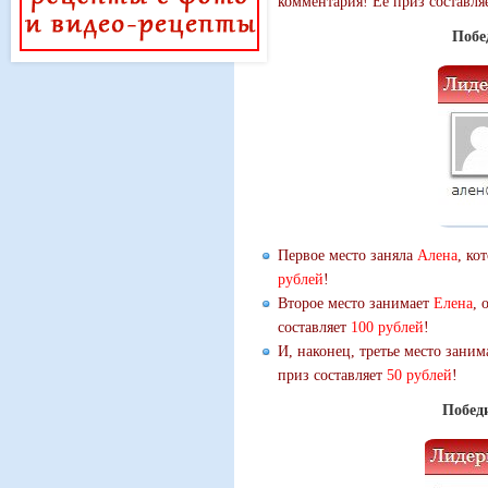
комментария! Её приз составля
Побе
Первое место заняла
Алена
, ко
рублей
!
Второе место занимает
Елена
, 
составляет
100 рублей
!
И, наконец, третье место зани
приз составляет
50 рублей
!
Победи