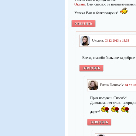
Оксана
, Вам спасибо за познавательны
Успеха Вам и благополучия!
ОТВЕТИТЬ
Оксана:
03.12.2013 в 15:35
Елена, спасибо большое за добрые
ОТВЕТИТЬ
Елена Domovik:
04.12.20
Приз получен! Спасибо!
Довольная нет слов…сюрприз
дарят!
ОТВЕТИТЬ