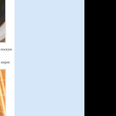
плоскую
 пирог.