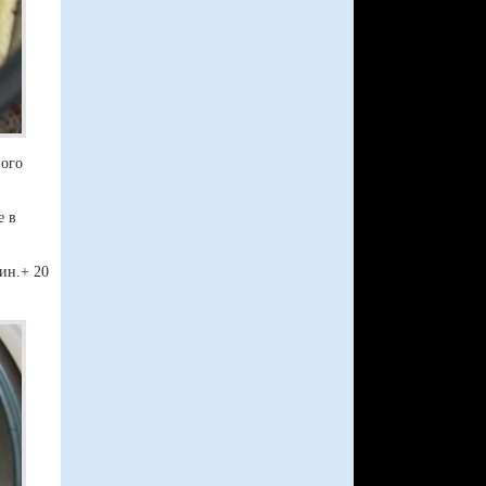
ного
е в
ин.+ 20