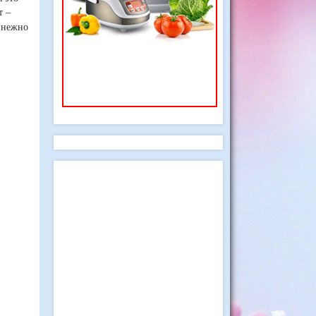
т –
 нежно