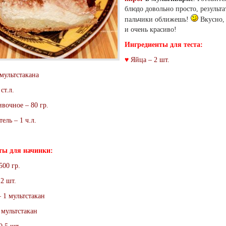
блюдо довольно просто, результа
пальчики оближешь!
Вкусно,
и очень красиво!
Ингредиенты для теста:
♥
Яйца – 2 шт.
мультстакана
ст.л.
вочное – 80 гр.
ель – 1 ч.л.
ты для начинки:
500 гр.
2 шт.
 1 мультстакан
 мультстакан