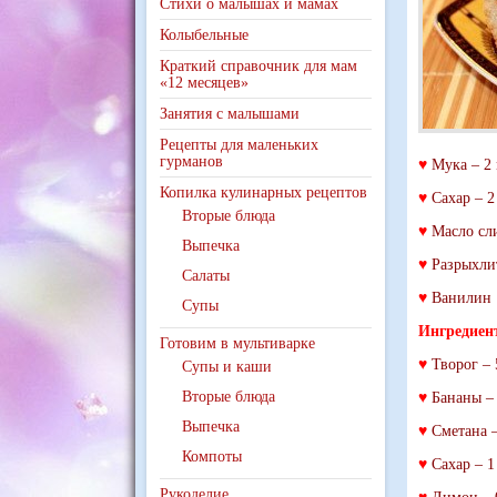
Стихи о малышах и мамах
Колыбельные
Краткий справочник для мам
«12 месяцев»
Занятия с малышами
Рецепты для маленьких
гурманов
♥
Мука – 2 
Копилка кулинарных рецептов
♥
Сахар – 2 
Вторые блюда
♥
Масло сли
Выпечка
♥
Разрыхлит
Салаты
♥
Ванилин
Супы
Ингредиен
Готовим в мультиварке
♥
Творог – 
Супы и каши
Вторые блюда
♥
Бананы – 
Выпечка
♥
Сметана –
Компоты
♥
Сахар – 1
Рукоделие