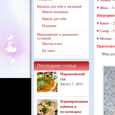
♥
Лимон – 0
Вязание для себя и малышей
♥
Яйца – 3 
Вяжем малышам
Ингредиен
Вяжем для себя
♥
Какао – 2 
Игрушки
♥
Сахар – 2 
Мыловарение в домашних
условиях
♥
Молоко – 
Мастер-класс
Приготовл
На заказ
Яйца раз
Последние статьи
Марокканский
суп
Август 7, 2013
Фаршированные
кабачки в
мультиварке