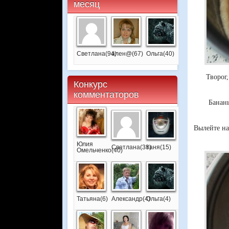
месяц
Светлана(94)
ален@(67)
Ольга(40)
Творог
Конкурс
комментаторов
Бананы
Вылейте на
Юлия
Светлана(38)
таня(15)
Омельченко(40)
Татьяна(6)
Александр(4)
Ольга(4)