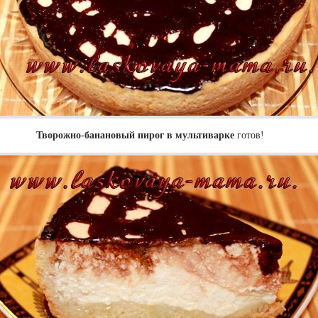
Творожно-банановый пирог в мультиварке
готов!