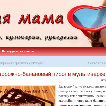
Конкурсы на сайте
акаронами и брокколи в мультиварке
Слабосоленая
ворожно-банановый пирог в мультиварке
авт
Здравствуйте, уважаемы читател
Сегодня я вам расскажу и подро
покажу как приготовить нежне
вкуснейший
творожно-банано
пирог
в мультиварке
. Готовитс