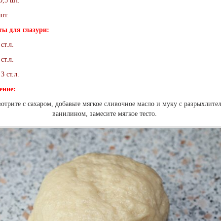
,5 шт.
шт.
ты для глазури:
ст.л.
ст.л.
3 ст.л.
ение:
отрите с сахаром, добавьте мягкое сливочное масло и муку с разрыхлите
ванилином, замесите мягкое тесто.