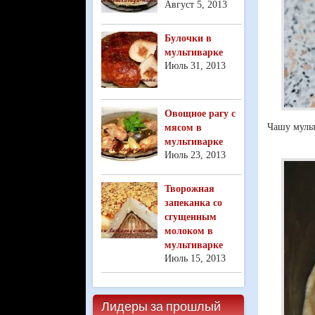
Август 5, 2013
Булочки в
мультиварке
Июль 31, 2013
Овощное рагу с
Чашу муль
мясом в
мультиварке
Июль 23, 2013
Творожная
запеканка со
сгущенным
молоком в
мультиварке
Июль 15, 2013
Лидеры за прошлый