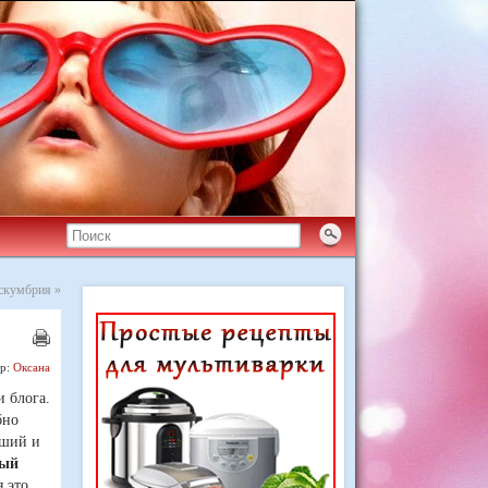
 скумбрия
»
ор:
Оксана
и блога.
бно
йший и
вый
я это