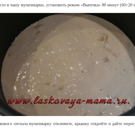
сто в чашу мультиварки, установить режим «Выпечка» 80 минут (60+20 м
кового сигнала мультиварку отключите, крышку откройте и дайте пиро