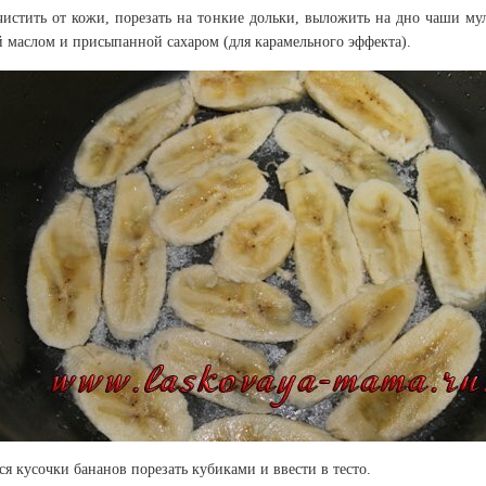
истить от кожи, порезать на тонкие дольки, выложить на дно чаши му
 маслом и присыпанной сахаром (для карамельного эффекта).
я кусочки бананов порезать кубиками и ввести в тесто.