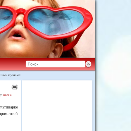
очным кремом
»
р:
Оксана
льтиварке
ароматной