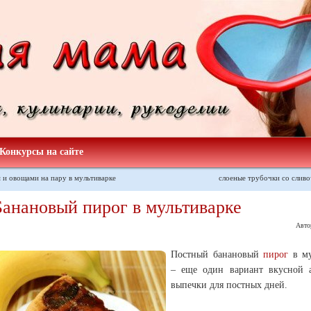
Конкурсы на сайте
 и овощами на пару в мультиварке
слоеные трубочки со слив
Банановый пирог в мультиварке
Авто
Постный банановый
пирог
в му
– еще один вариант вкусной 
выпечки для постных дней.