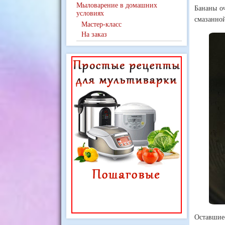
Мыловарение в домашних
Бананы оч
условиях
смазанной
Мастер-класс
На заказ
Оставшиес