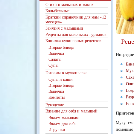
Стихи о малышах и мамах
Колыбельные
Краткий справочник для мам «12
месяцев»
Занятия с малышами
Рецепты для маленьких гурманов
Реце
Копилка кулинарных рецептов
Вторые блюда
Выпечка
Ингредие
Салаты
Бана
Супы
Мука
Готовим в мультиварке
Сахар
Супы и каши
Олив
Вторые блюда
Вода
Выпечка
Разр
Компоты
Ван
Рукоделие
Вязание для себя и малышей
Приготов
Вяжем малышам
Муку сме
Вяжем для себя
помощью м
Игрушки