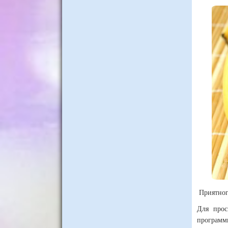
Приятног
Для прос
программ