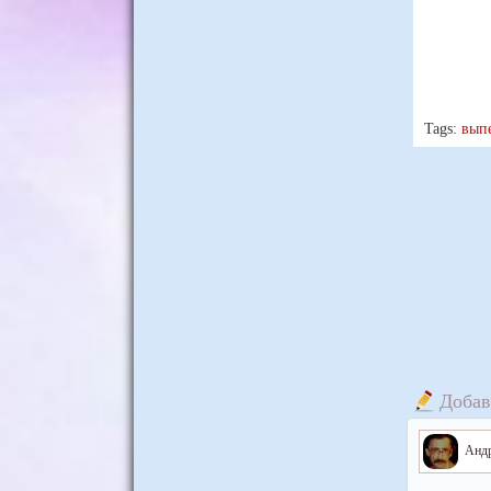
Tags:
вып
Добав
Андр