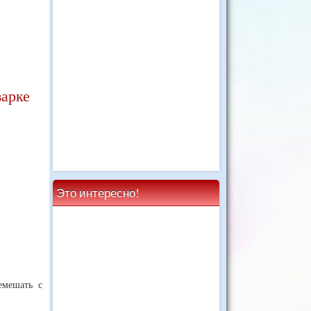
варке
Это интересно!
емешать с