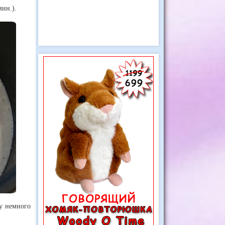
ин.).
гу немного