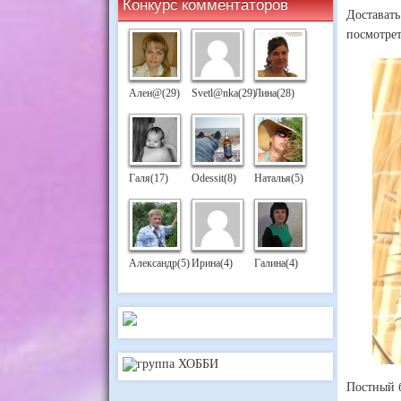
Конкурс комментаторов
Достават
посмотре
Ален@(29)
Svetl@nka(29)
Лина(28)
Галя(17)
Odessit(8)
Наталья(5)
Александр(5)
Ирина(4)
Галина(4)
Постный б