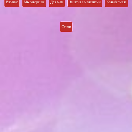
Вязание
Мыловарение
Для мам
Занятия с малышами
Колыбельные
Стихи