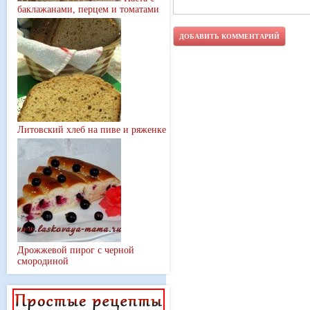
баклажанами, перцем и томатами
Литовский хлеб на пиве и ряженке
Дрожжевой пирог с черной
смородиной