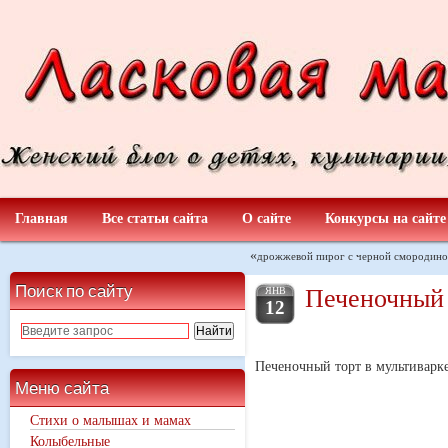
Главная
Все статьи сайта
О сайте
Конкурсы на сайте
«
дрожжевой пирог с черной смородин
Поиск по сайту
Печеночный 
ЯНВ
12
Печеночный торт в мультиварк
Меню сайта
Стихи о малышах и мамах
Колыбельные