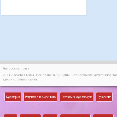
Авторские права
2013 Ласковая мама. Все права защищены. Копирование материалов то
администрации сайта.
Кулинария
Рецепты для маленьких
Готовим в мультиварке
Рукоделие