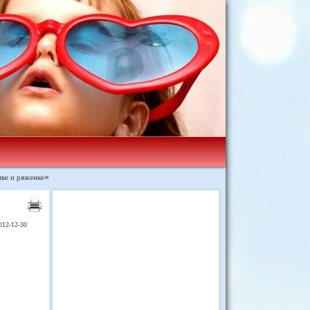
иве и ряженке
»
012-12-30