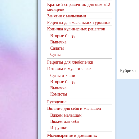
Краткий справочник для мам «12
месяцев»
Занятия с малышами
Рецепты для маленьких гурманов
Копилка кулинарных рецептов
Вторые блюда
Выпечка
Салаты
Супы
Рецепты для хлебопечки
Готовим в мультиварке
Рубрика:
Супы и каши
Вторые блюда
Выпечка
Компоты
Рукоделие
Вязание для себя и малышей
Вяжем малышам
Вяжем для себя
Игрушки
Мыловарение в домашних