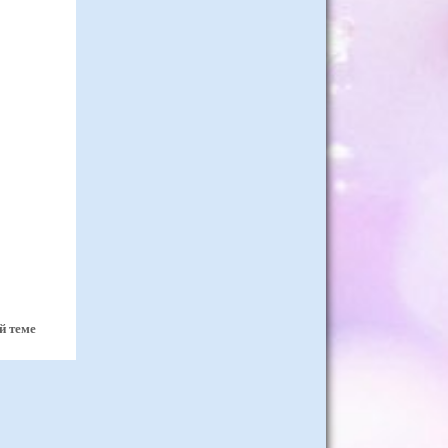
й теме