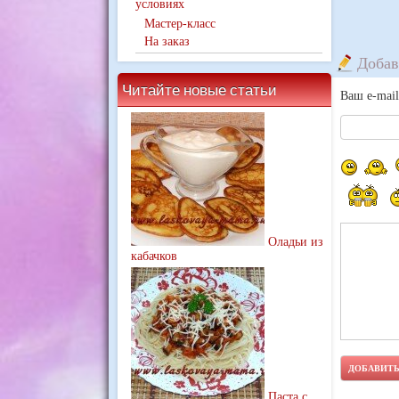
условиях
Мастер-класс
На заказ
Добав
Читайте новые статьи
Ваш e-mail
Оладьи из
кабачков
Паста с