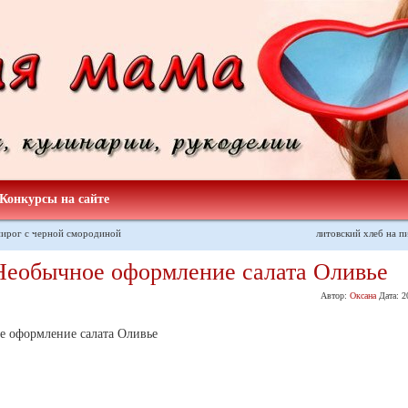
Конкурсы на сайте
ирог с черной смородиной
литовский хлеб на п
Необычное оформление салата Оливье
Автор:
Оксана
Дата:
2
е оформление салата Оливье