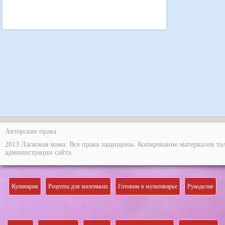
Авторские права
2013 Ласковая мама. Все права защищены. Копирование материалов то
администрации сайта.
Кулинария
Рецепты для маленьких
Готовим в мультиварке
Рукоделие