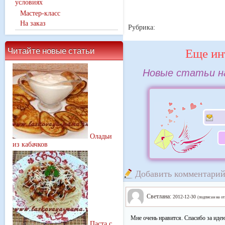
условиях
Мастер-класс
На заказ
Рубрика:
Еще ин
Читайте новые статьи
Новые статьи на
Оладьи
из кабачков
Добавить комментари
Светлана:
2012-12-30
(подписан на о
Мне очень нравится. Спасибо за идею
Паста с