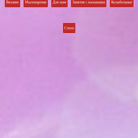
Вязание
Мыловарение
Для мам
Занятия с малышами
Колыбельные
Стихи