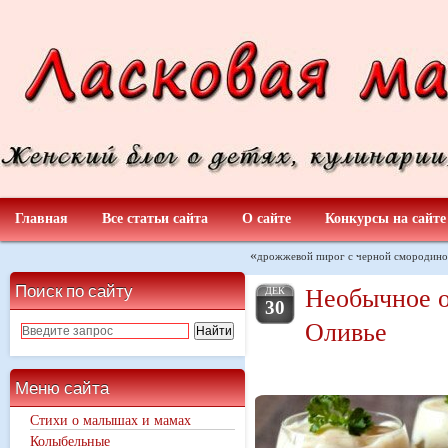
Главная
Все статьи сайта
О сайте
Конкурсы на сайте
«
дрожжевой пирог с черной смородин
Поиск по сайту
Необычное о
ДЕК
30
Оливье
Меню сайта
Стихи о малышах и мамах
Колыбельные