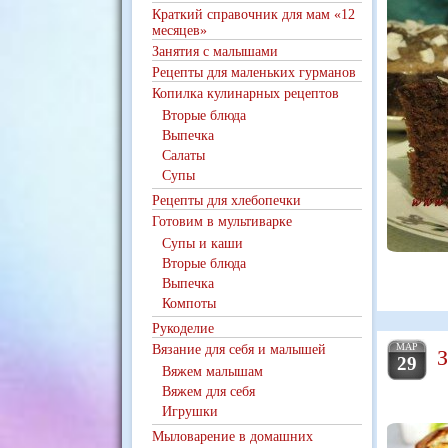
Краткий справочник для мам «12
месяцев»
Занятия с малышами
Рецепты для маленьких гурманов
Копилка кулинарных рецептов
Вторые блюда
Выпечка
Салаты
Супы
Рецепты для хлебопечки
Готовим в мультиварке
Супы и каши
Вторые блюда
Выпечка
Компоты
Рукоделие
МАР
З
Вязание для себя и малышей
29
Вяжем малышам
Вяжем для себя
Игрушки
Мыловарение в домашних