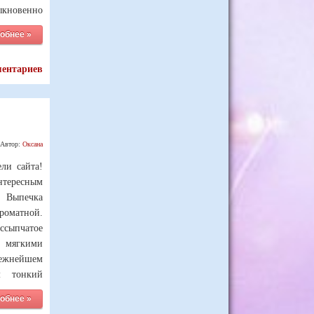
ыкновенно
обнее »
ментариев
Автор:
Оксана
ели сайта!
тересным
 Выпечка
роматной.
сыпчатое
с мягкими
ежнейшем
м тонкий
обнее »