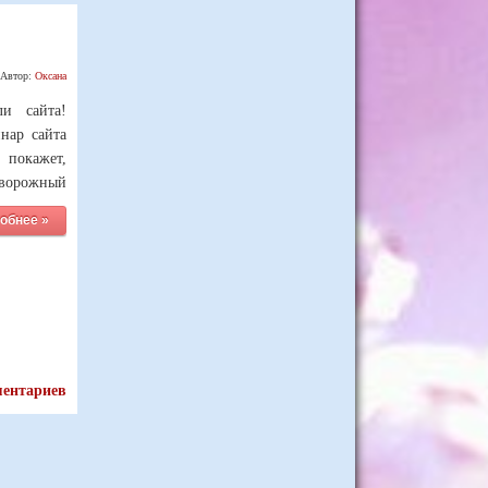
Автор:
Оксана
ли сайта!
нар сайта
 покажет,
ворожный
обнее »
ментариев