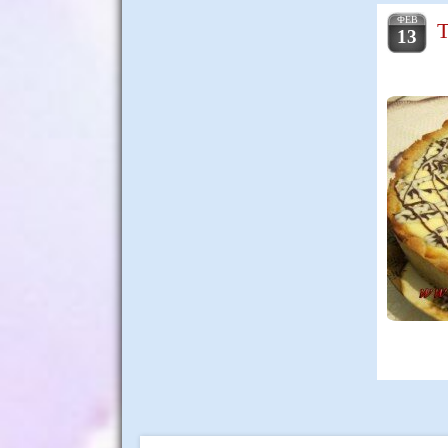
ФЕВ
Т
13