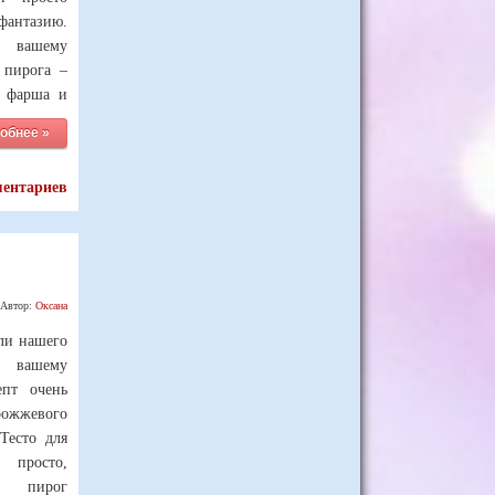
антазию.
 вашему
 пирога –
о фарша и
обнее »
ментариев
Автор:
Оксана
ели нашего
 вашему
епт очень
ожжевого
Тесто для
просто,
я, пирог