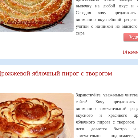
выпечку на любой вкус и ф
Сегодня хочу предложить
вниманию вкуснейший рецепт
улитки с начинкой из мясног
сыра.
Подр
14 ком
рожжевой яблочный пирог с творогом
Здравствуйте, уважаемые читат
сайта! Хочу предложить
вниманию замечательный рец
вкусного и красивого др
яблочного пирога с творогом. 
него делается быстро и 
замечательно поднимаетс