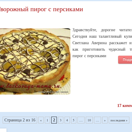
ворожный пирог с персиками
Здравствуйте, дорогие читате
Сегодня наш талантливый кули
Светлана Аверина расскажет и
как приготовить чудесный т
пирог с персиками
Подр
17 ком
Страница 2 из 16
«
1
2
3
4
5
...
10
...
»
последняя »