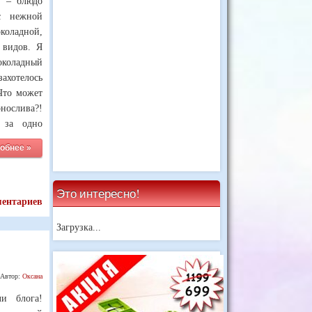
н – блюдо
с нежной
оладной,
 видов. Я
околадный
захотелось
Что может
нослива?!
я за одно
обнее »
Это интересно!
ментариев
Загрузка...
Автор:
Оксана
ли блога!