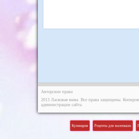
Авторские права
2013 Ласковая мама. Все права защищены. Копиров
администрации сайта.
Кулинария
Рецепты для маленьких