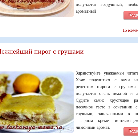
получается воздушный, необ
ароматный
Подр
15 ком
Нежнейший пирог с грушами
Здравствуйте, уважаемые читат
Хочу поделиться с вами ин
рецептом пирога с грушами.
получается очень нежной и а
Судите сами: хрустящее рас
песочное тесто в сочетании 
грушами, запеченными в н
заварном креме, источающе
лимонный аромат.
Подр