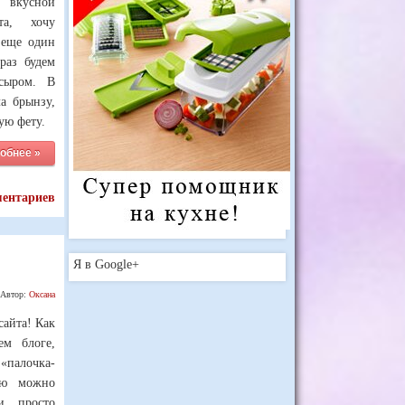
 вкусной
та, хочу
 еще один
раз будем
сыром. В
ла брынзу,
ую фету.
обнее »
ментариев
Я в Google+
Автор:
Оксана
сайта! Как
ем блоге,
палочка-
ью можно
и просто