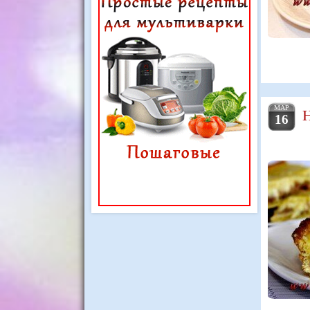
МАР
16