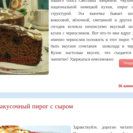
нашего блога Светланы Авериной: «Кухе
национальной немецкой кухни, пирог 
структурой. Эта выпечка бывает шок
кокосовой, яблочной, сметанной и других
сегодня испекла неописуемо вкусный ш
кухен с черносливом. Вот что-то мне вдруг 
именно чернослив положить в этот пирог. 
быть вкуснее сочетания шоколада и чер
Кухен настолько вкусен, что съедаетс
чаепитие! Удержаться невозможно.
Подр
16 ком
акусочный пирог с сыром
Здравствуйте, дорогие читате