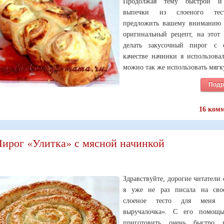
Продолжая тему быстрой и
выпечки из слоеного тес
предложить вашему вниманию
оригинальный рецепт, на этот 
делать закусочный пирог с 
качестве начинки я использова
можно так же использовать мягк
Подр
16 ком
ирог «Улитка» с мясной начинкой
Здравствуйте, дорогие читатели 
я уже не раз писала на сво
слоеное тесто для меня «
выручалочка». С его помощ
приготовить очень быстро 