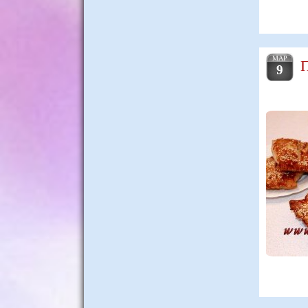
МАР
П
9