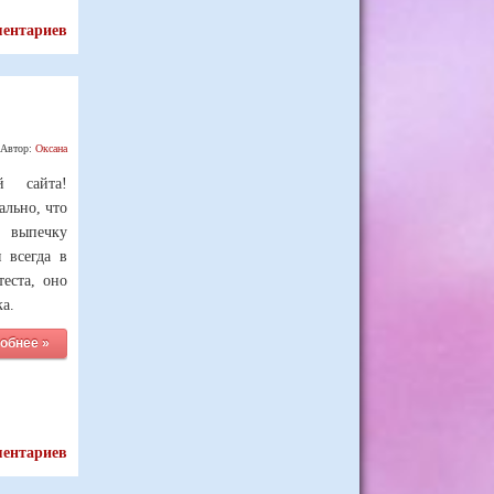
ментариев
Автор:
Оксана
й сайта!
ально, что
 выпечку
 всегда в
теста, оно
а.
обнее »
ментариев