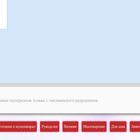
ание материалов только с письменного разрешения
Готовим в мультиварке
Рукоделие
Вязание
Мыловарение
Для мам
Заня