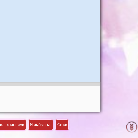
тия с малышами
Колыбельные
Стихи