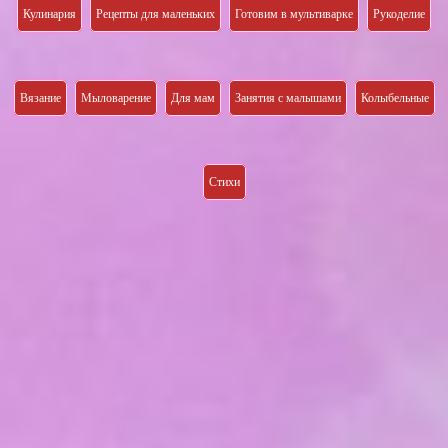
Кулинария
Рецепты для маленьких
Готовим в мультиварке
Рукоделие
Вязание
Мыловарение
Для мам
Занятия с малышами
Колыбельные
Стихи