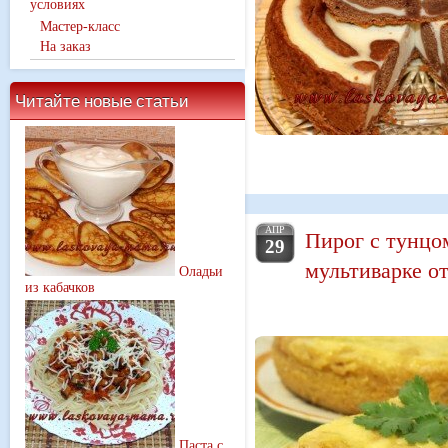
условиях
Мастер-класс
На заказ
Читайте новые статьи
АПР
Пирог с тунцо
29
мультиварке о
Оладьи
из кабачков
Паста с