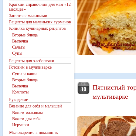
Краткий справочник для мам «12
месяцев»
Занятия с малышами
Рецепты для маленьких гурманов
Копилка кулинарных рецептов
Вторые блюда
Выпечка
Салаты
Супы
Рецепты для хлебопечки
Готовим в мультиварке
Супы и каши
Вторые блюда
АПР
Пятнистый тор
Выпечка
30
Компоты
мультиварке
Рукоделие
Вязание для себя и малышей
Вяжем малышам
Вяжем для себя
Игрушки
Мыловарение в домашних