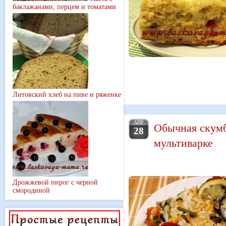
баклажанами, перцем и томатами
Литовский хлеб на пиве и ряженке
АПР
Обычная скумб
28
мультиварке
Дрожжевой пирог с черной
смородиной