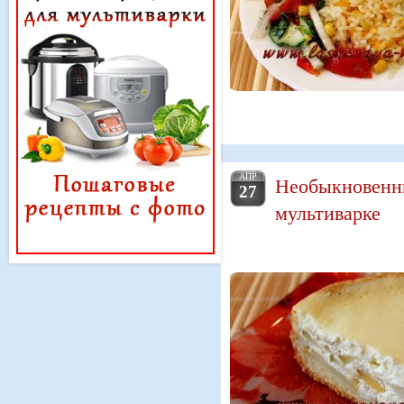
АПР
Необыкновенны
27
мультиварке