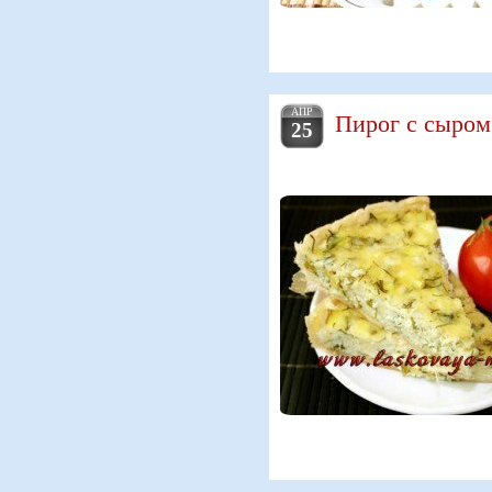
АПР
Пирог с сыром
25