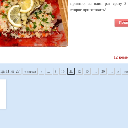
приятно, за один раз сразу 2
второе приготовить!
Подр
12 ком
ца 11 из 27
« первая
«
...
9
10
11
12
13
...
20
...
»
по