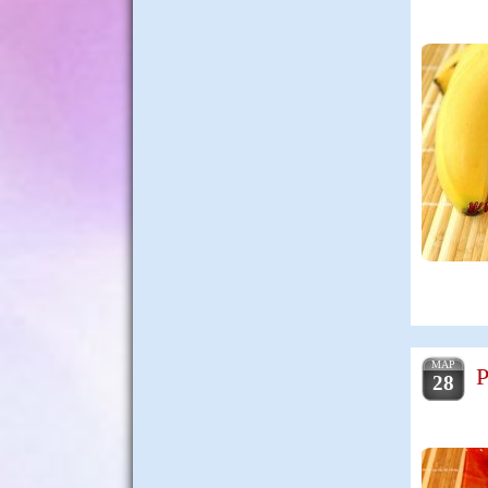
МАР
Р
28