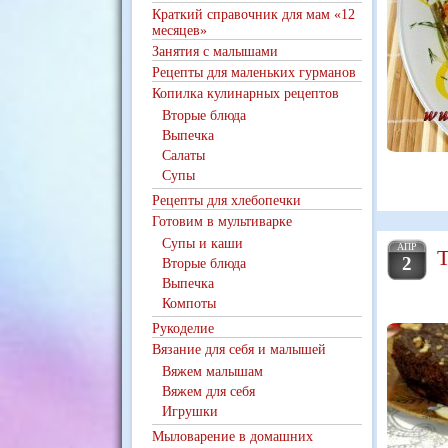
Краткий справочник для мам «12
месяцев»
Занятия с малышами
Рецепты для маленьких гурманов
Копилка кулинарных рецептов
Вторые блюда
Выпечка
Салаты
Супы
Рецепты для хлебопечки
Готовим в мультиварке
Супы и каши
АПР
Т
2
Вторые блюда
Выпечка
Компоты
Рукоделие
Вязание для себя и малышей
Вяжем малышам
Вяжем для себя
Игрушки
Мыловарение в домашних