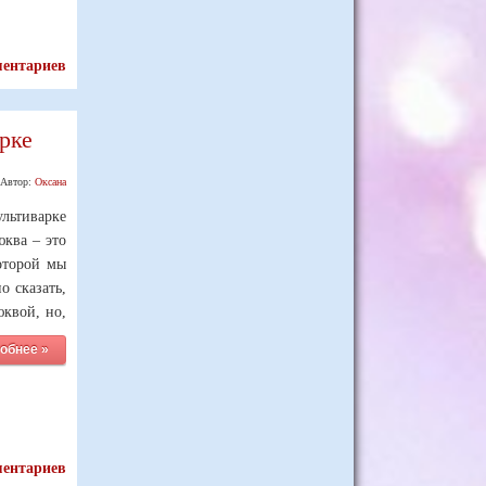
ментариев
рке
Автор:
Оксана
ультиварке
юква – это
которой мы
о сказать,
юквой, но,
обнее »
ментариев