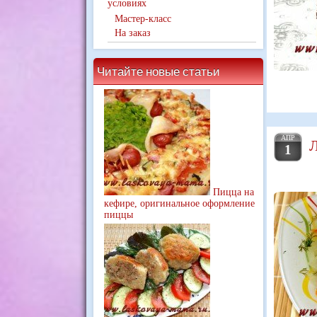
условиях
Мастер-класс
На заказ
Читайте новые статьи
АПР
Л
1
Пицца на
кефире, оригинальное оформление
пиццы