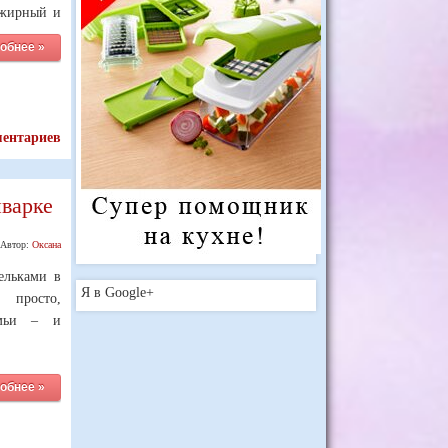
 жирный и
обнее »
ментариев
варке
Автор:
Оксана
ельками в
Я в Google+
ь просто,
емьи – и
обнее »