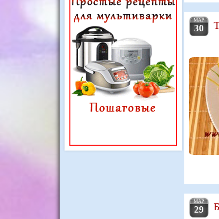
МАР
Т
30
МАР
Б
29