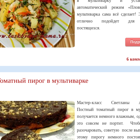
в мультиварку и устана
автоматический режим «Плов
мультиварка сама всё сделает!
отлично подойдет для 
постящихся.
Подр
6 ком
оматный пирог в мультиварке
Мастер-класс Светланы А
Постный томатный пирог в му
получается немного влажным, о
это совсем не портит. Чтоб
разочаровать, советую после вы
этому пирогу немного постоя