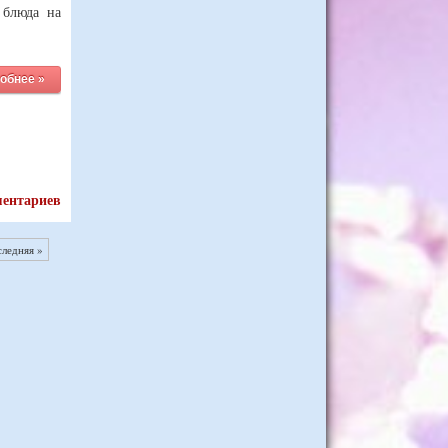
 блюда на
обнее »
ментариев
следняя »