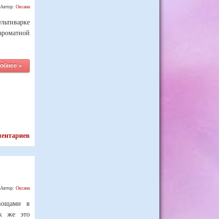
Автор:
Оксана
льтиварке
ароматной
обнее »
ментариев
Автор:
Оксана
вощами в
ак же это