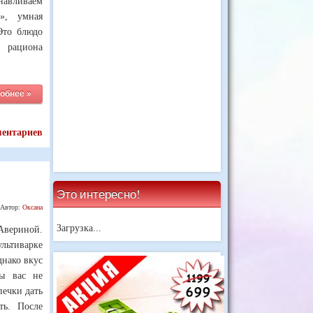
вливаем
», умная
 Это блюдо
рациона
обнее »
ментариев
Это интересно!
Автор:
Оксана
Загрузка...
вериной.
льтиварке
днако вкус
ы вас не
печки дать
ть. После