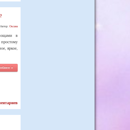
е
Автор:
Оксана
вощами в
 простому
ое, яркое,
обнее »
ментариев