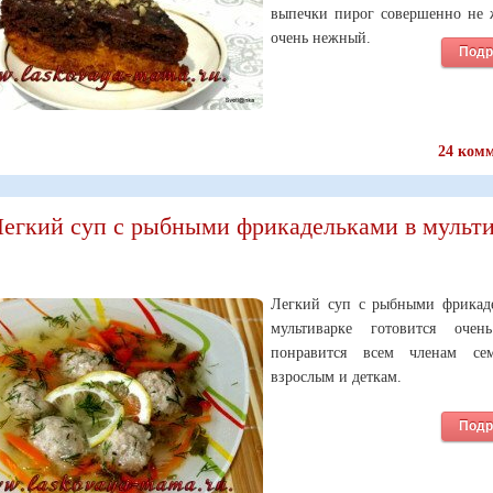
выпечки пирог совершенно не
очень нежный.
Подр
24 ком
егкий суп с рыбными фрикадельками в мульти
Легкий суп с рыбными фрикад
мультиварке готовится очен
понравится всем членам с
взрослым и деткам.
Подр